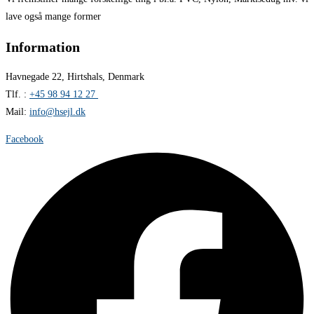
lave også mange former
Information
Havnegade 22, Hirtshals, Denmark
Tlf. :
+45 98 94 12 27
Mail:
info@hsejl.dk
Facebook